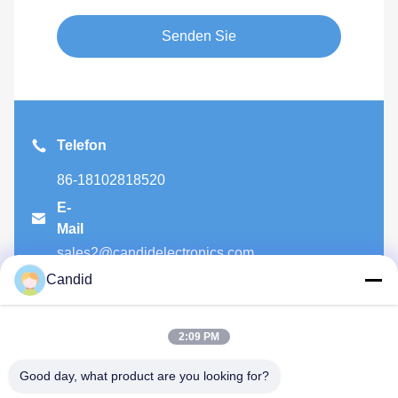
Senden Sie
Telefon
86-18102818520
E-

Mail
sales2@candidelectronics.com
Candid

Hinzufügen
Gebäude B8, Huachuang Industrial Park, Panyu,
2:09 PM
Guangzhou, China 511450
Good day, what product are you looking for?