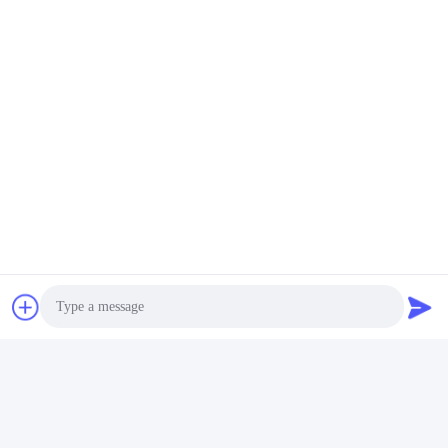
Guangzhou Candid Electronics Co.,
Ltd
Photo