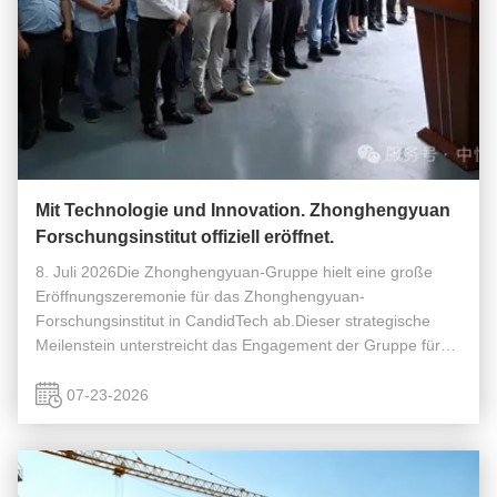
Mit Technologie und Innovation. Zhonghengyuan
Forschungsinstitut offiziell eröffnet.
8. Juli 2026Die Zhonghengyuan-Gruppe hielt eine große
Eröffnungszeremonie für das Zhonghengyuan-
Forschungsinstitut in CandidTech ab.Dieser strategische
Meilenstein unterstreicht das Engagement der Gruppe für
technologische Selbstständigkeit, die industrielle
Modernisierung zu beschleunigen und die ...
07-23-2026