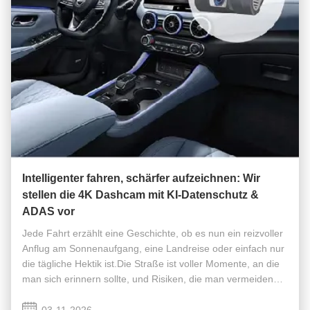
Intelligenter fahren, schärfer aufzeichnen: Wir
stellen die 4K Dashcam mit KI-Datenschutz &
ADAS vor
Jede Fahrt erzählt eine Geschichte, ob es nun ein reizvoller
Anflug am Sonnenaufgang, eine Landreise oder einfach nur
die tägliche Hektik ist.Die Straße ist voller Momente, an die
man sich erinnern sollte, und Risiken, die man vermeiden
sollte.. Aber was wäre, wenn die Kamera nicht nur
aufzeichnen, ...