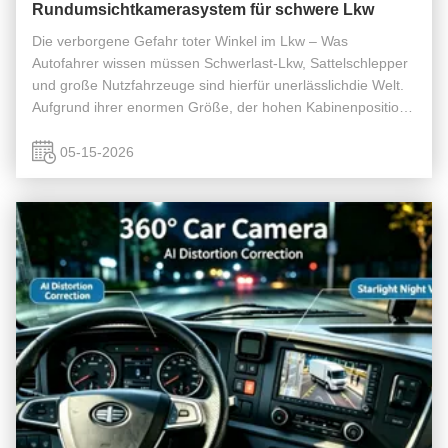
Rundumsichtkamerasystem für schwere Lkw
Die verborgene Gefahr toter Winkel im Lkw – Was
Autofahrer wissen müssen Schwerlast-Lkw, Sattelschlepper
und große Nutzfahrzeuge sind hierfür unerlässlichdie Welt.
Aufgrund ihrer enormen Größe, der hohen Kabinenposition
und des langen Radstands entstehen jedoch große tote
Zonen welcheHerkömmliche ...
05-15-2026