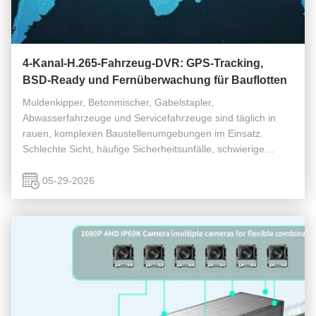
4-Kanal-H.265-Fahrzeug-DVR: GPS-Tracking,
BSD-Ready und Fernüberwachung für Bauflotten
Muldenkipper, Betonmischer, Gabelstapler,
Abwasserfahrzeuge und Servicefahrzeuge sind täglich in
rauen, komplexen Baustellenumgebungen im Einsatz.
Schlechte Sicht, häufige Sicherheitsunfälle, schwierige
Unfalluntersuchungen, ineffizientes Fernmanagement der
Flotte und instabile herkömmliche ...
05-29-2026