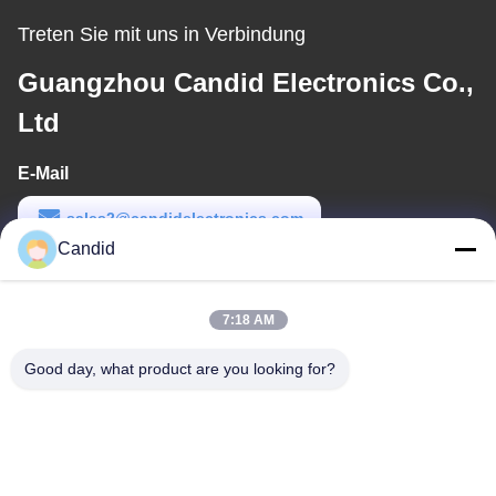
Treten Sie mit uns in Verbindung
Guangzhou Candid Electronics Co.,
Ltd
E-Mail
sales2@candidelectronics.com
Candid
Arbeits-Zeit
(UTC+8) 08:30-17:30
7:18 AM
Unsere Adresse
Good day, what product are you looking for?
Adresse
Gebäude B8, Huachuang Industrial Park, Panyu, Guangzhou,
China 511450
Telefon