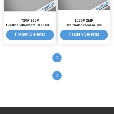
720P 960P
1080P 2MP
Breitbandkamera HD 140dB
Breitbandkamera 100
WDR Echtzeit IP69K
BASE-T1 PHY /802.1Q
Wasserdicht Staubdicht
AVB/RTP Protokoll OEM
Fragen Sie jetzt
Fragen Sie jetzt
Qualitätsstufe
1
1