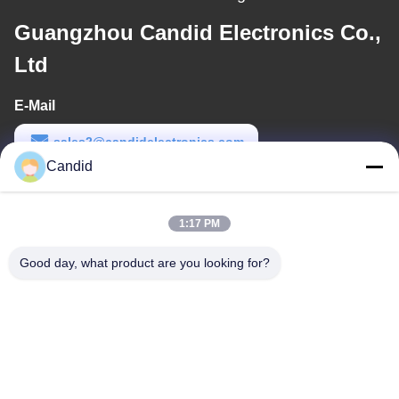
Guangzhou Candid Electronics Co.,
Ltd
E-Mail
sales2@candidelectronics.com
Candid
Arbeits-Zeit
(UTC+8) 08:30-17:30
1:17 PM
Unsere Adresse
Good day, what product are you looking for?
Adresse
Gebäude B8, Huachuang Industrial Park, Panyu, Guangzhou,
China 511450
Telefon
86-18102818520