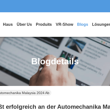
Haus
Über Us
Produits
VR-Show
Blogs
Lösunge
Blogdetails
Automechanika Malaysia 2024 Ab
ßt erfolgreich an der Automechanika Ma