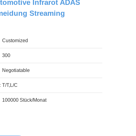
tomotive Infrarot ADAS
rmeidung Streaming
Customized
300
Negotiatable
:
T/T,L/C
100000 Stück/Monat