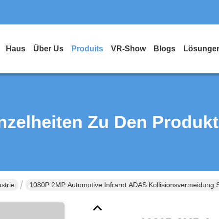
Haus
Über Us
Produits
VR-Show
Blogs
Lösunge
nzelheiten Zu Den Produk
strie
1080P 2MP Automotive Infrarot ADAS Kollisionsvermeidung 