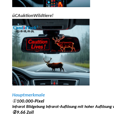
ü
C
Auktion
Wildtiere
!
Hauptmerkmale
①
100.000-Pixel
Infrarot
Bildgebung Infrarot-Auflösung mit hoher Auflösung
②
9.66 Zoll