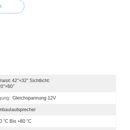
t
frarot: 42°×32° Sichtlicht: 
20°×60°
gung:
Gleichspannung 12V
nbaulautsprecher
0 °C Bis +80 °C