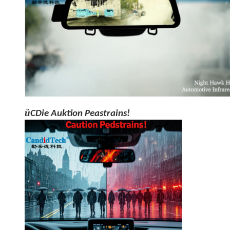
ü
C
Die Auktion Peastrains!