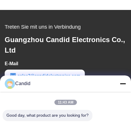
Treten Sie mit uns in Verbindung
Guangzhou Candid Electronics Co.,
Ltd
E-Mail
sales2@candidelectronics.com
Candid
Arbeits-Zeit
(UTC+8) 08:30-17:30
11:43 AM
Unsere Adresse
Good day, what product are you looking for?
Adresse
Gebäude B8, Huachuang Industrial Park, Panyu, Guangzhou,