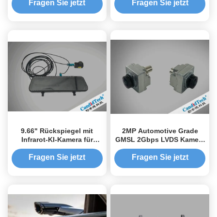
IP6K 9K-Zertifizierung
Frontansicht
Fragen Sie jetzt
Fragen Sie jetzt
Aufzeichnung
9.66" Rückspiegel mit
2MP Automotive Grade
Infrarot-KI-Kamera für
GMSL 2Gbps LVDS Kamera
ADAS für den Aftermarket
Fakra Schnittstelle
Fragen Sie jetzt
Fragen Sie jetzt