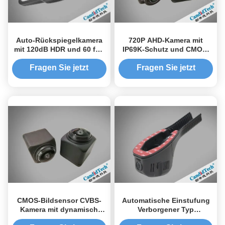
Auto-Rückspiegelkamera
720P AHD-Kamera mit
mit 120dB HDR und 60 fps
IP69K-Schutz und CMOS-
Dual View-Kamera-System
Bildsensor für
mit Anti-Glanz-Funktion
Fahrerassistenzsysteme
Fragen Sie jetzt
Fragen Sie jetzt
CMOS-Bildsensor CVBS-
Automatische Einstufung
Kamera mit dynamisch
Verborgener Typ
unterstützter Leitung und
Verborgene Dash-Kamera