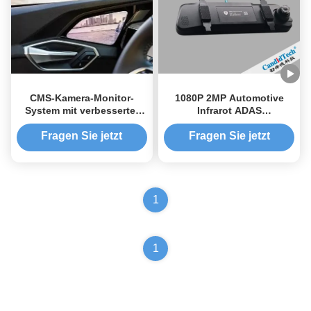
CMS-Kamera-Monitor-
1080P 2MP Automotive
System mit verbesserter
Infrarot ADAS
Sichtbarkeit Anti-Glanz-
Kollisionsvermeidung
Funktion und Blind Spot
Streaming Rückspiegel
Fragen Sie jetzt
Fragen Sie jetzt
Warning für die
Automobilsicherheit
1
1