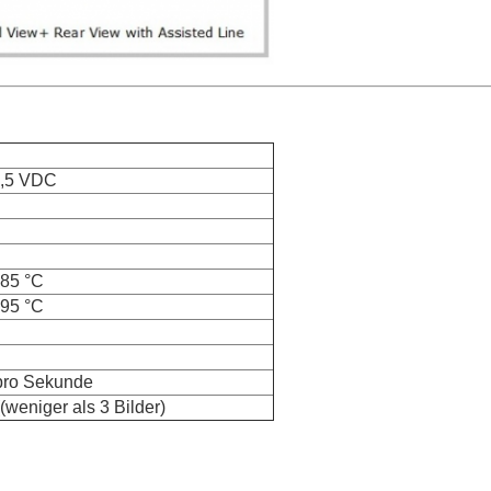
3,5 VDC
 85 °C
 95 °C
 pro Sekunde
(weniger als 3 Bilder)