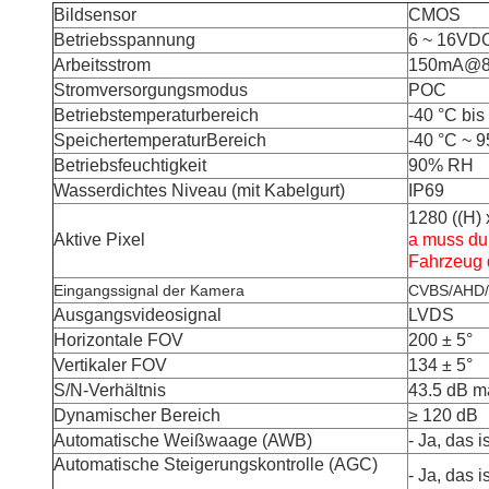
Bildsensor
CMOS
Betriebsspannung
6 ~ 16VD
Arbeitsstrom
150mA@
Stromversorgungsmodus
POC
Betriebstemperaturbereich
-40 °C bis
Speichertemperatur
Bereich
-40 °C ~ 9
Betriebsfeuchtigkeit
90% RH
Wasserdichtes Niveau (mit Kabelgurt)
IP69
1280 ((H) 
Aktive Pixel
a muss dur
Fahrzeug d
Eingangssignal der Kamera
CVBS/AHD
Ausgangsvideosignal
LVDS
Horizontale FOV
200 ± 5°
Vertikaler FOV
134 ± 5°
S/N-Verhältnis
43.5 dB m
Dynamischer Bereich
≥ 120 dB
Automatische Weißwaage (AWB)
- Ja, das i
Automatische Steigerungskontrolle (AGC)
- Ja, das i