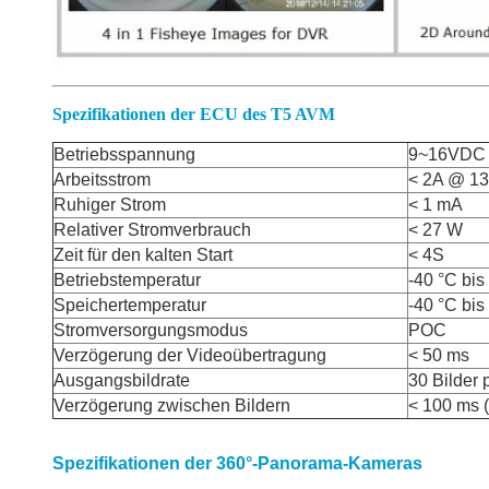
Spezifikationen der ECU des T5 AVM
Betriebsspannung
9~16VDC
Arbeitsstrom
< 2A @ 1
Ruhiger Strom
< 1 mA
Relativer Stromverbrauch
< 27 W
Zeit für den kalten Start
< 4S
Betriebstemperatur
-40 °C bis
Speichertemperatur
-40 °C bis
Stromversorgungsmodus
POC
Verzögerung der Videoübertragung
< 50 ms
Ausgangsbildrate
30 Bilder
Verzögerung zwischen Bildern
< 100 ms (
Spezifikationen der 360°-Panorama-Kameras