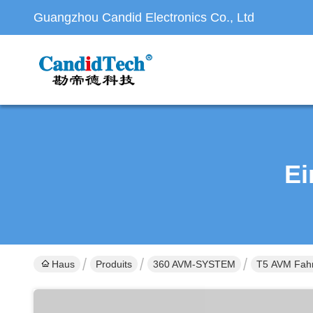
Guangzhou Candid Electronics Co., Ltd
Ei
Haus
Produits
360 AVM-SYSTEM
T5 AVM Fah