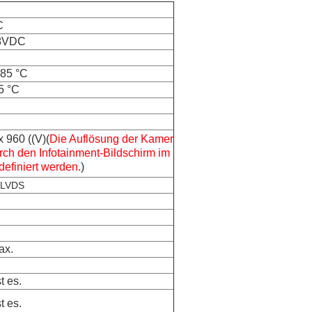
C
8VDC
 85 °C
5 °C
x 960 ((V)
(
Die Auflösung der Kamer
ch den Infotainment-Bildschirm im
efiniert werden.
)
/LVDS
ax.
st es.
st es.