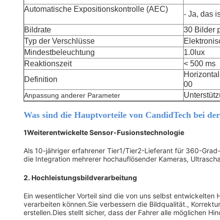
Automatische Expositionskontrolle (AEC)
- Ja, das i
Bildrate
30 Bilder
Typ der Verschlüsse
Elektronis
Mindestbeleuchtung
1.0lux
Reaktionszeit
< 500 ms
Horizontal
Definition
00
Unterstüt
Anpassung anderer Parameter
Was sind die Hauptvorteile von CandidTech bei d
1Weiterentwickelte Sensor-Fusionstechnologie
Als 10-jähriger erfahrener Tier1/Tier2-Lieferant für 360-Gr
die Integration mehrerer hochauflösender Kameras, Ultrasc
2. Hochleistungsbildverarbeitung
Ein wesentlicher Vorteil sind die von uns selbst entwickelt
verarbeiten können.Sie verbessern die Bildqualität., Korrek
erstellen.Dies stellt sicher, dass der Fahrer alle möglichen