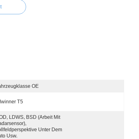
t
ahrzeugklasse OE
lwinner T5
D, LDWS, BSD (Arbeit Mit 
darsensor), 
llfeldperspektive Unter Dem 
to Usw.