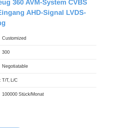
eug 360 AVM-System CVBS
ingang AHD-Signal LVDS-
ng
Customized
300
Negotiatable
:
T/T, L/C
100000 Stück/Monat