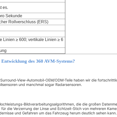
st es.
 pro Sekunde
cher Rollverschluss (ERS)
e Linien ≥ 600; vertikale Linien ≥ 6
zung
er Entwicklung des 360 AVM-Systems?
ad-Surround-View-Automobil-OEM/ODM-Teile haben wir die fortschrittl
hallsensoren und manchmal sogar Radarsensoren.
en Hochleistungs-Bildverarbeitungsalgorithmen, die die großen Daten
tur für die Verzerrung der Linse und Echtzeit-Stich von mehreren Ka
 Hindernisse und Gefahren um das Fahrzeug herum deutlich sehen kann.