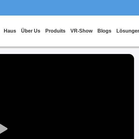
Haus
Über Us
Produits
VR-Show
Blogs
Lösunge
Play