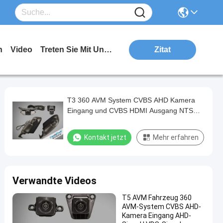
n
Video
Treten Sie Mit Uns In Verbindung
Zitat
T3 360 AVM System CVBS AHD Kamera
Eingang und CVBS HDMI Ausgang NTSC
PAL kompatibles Design
Kontakt jetzt
Mehr erfahren
Verwandte Videos
T5 AVM Fahrzeug 360
AVM-System CVBS AHD-
Kamera Eingang AHD-