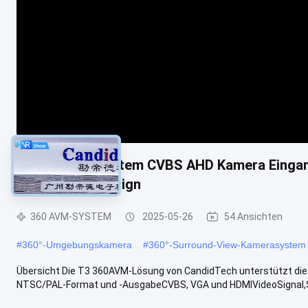
T3 360 AVM System CVBS AHD Kamera Einga
kompatibles Design
360 AVM-SYSTEM
2025-05-26
54 Ansichten
#
360°-Umgebungskamera
#
360°-Surround-View-Kamerasystem
Übersicht Die T3 360AVM-Lösung von CandidTech unterstützt di
NTSC/PAL-Format und -AusgabeCVBS, VGA und HDMIVideoSignal,Sic