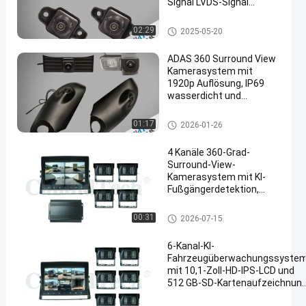
Signal LVDS-Signal
Ausgang
360 AVM-SYSTEM
02:29
2025-05-20
ADAS 360 Surround View
Kamerasystem mit
1920p Auflösung, IP69
wasserdicht und
Bewegungserkennung
360 AVM-SYSTEM
01:17
2026-01-26
4 Kanäle 360-Grad-
Surround-View-
Kamerasystem mit KI-
Fußgängerdetektion,
1080P-Auflösung und
Fahrzeug-Grade-
Fahrzeugkameraüberwachung
00:31
2026-07-15
Haltbarkeit
ssystem
6-Kanal-KI-
Fahrzeugüberwachungssyste
mit 10,1-Zoll-HD-IPS-LCD und
512 GB-SD-Kartenaufzeichnun
für die Flottensicherheit